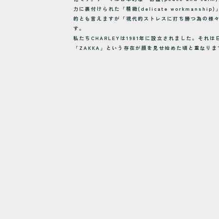
動
力に裏付けられた「精緻(delicate workmansh
的とも言えますが「現代的ストレスに打ち勝つ為の様
す。
私たちCHARLEYは1981年に設立されました。それ
「ZAKKA」という存在が顔を見せ始めた頃と重なりま