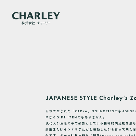
メ
イ
ン
コ
ン
テ
ン
日本で生まれた「ZAKKA」はSUNDRIESでもHOUSE
ツ
単なるGIFT ITEMでもありません。
現代人が生活の中で必要としている精神的満足度を最
に
建築またはインテリアなどと連動しながら育って来た
移
化です。テーマは日本的な「静謐(peace and cal