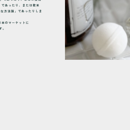
ip)」であったり、または欧米
々な方法論」であったりしま
は日本のマーケットに
す。