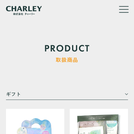
メ
イ
取扱商品
ン
コ
ン
テ
ン
ギフト
ツ
に
移
動