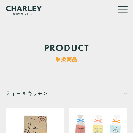
メ
イ
取扱商品
ン
コ
ン
テ
ン
ティー & キッチン
ツ
に
移
動