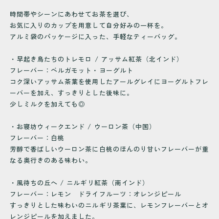
時間帯やシーンにあわせてお茶を選び、
お気に入りのカップを用意して自分好みの一杯を。
アルミ袋のパッケージに入った、手軽なティーバッグ。
・早起き鳥たちのトレモロ / アッサム紅茶（北インド）
フレーバー：ベルガモット・ヨーグルト
コク深いアッサム茶葉を使用したアールグレイにヨーグルトフレ
ーバーを加え、すっきりとした後味に。
少しミルクを加えても◎
・お寝坊ウィークエンド / ウーロン茶（中国）
フレーバー：白桃
芳醇で香ばしいウーロン茶に白桃のほんのり甘いフレーバーが重
なる奥行きのある味わい。
・風待ちの丘へ / ニルギリ紅茶（南インド）
フレーバー：レモン ドライフルーツ：オレンジピール
すっきりとした味わいのニルギリ茶葉に、レモンフレーバーとオ
レンジピールを加えました。