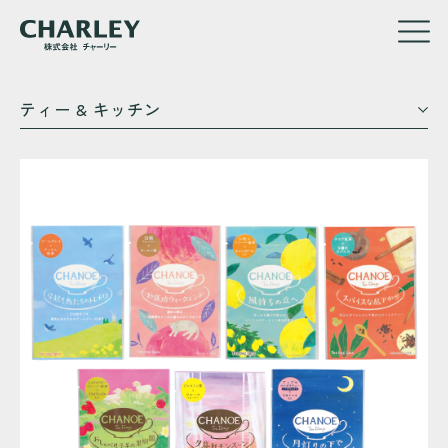
メ
ティー & キッチン
イ
ン
コ
ン
テ
ン
ツ
に
移
動