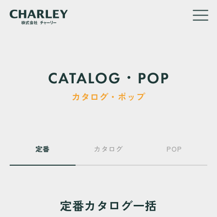
メ
イ
カタログ・ポップ
ン
コ
ン
テ
ン
定番
カタログ
POP
ツ
に
移
動
定番カタログ一括