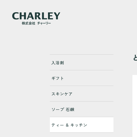
メ
入浴剤
イ
ン
コ
ギフト
ン
テ
スキンケア
ン
ツ
ソープ 石鹸
に
移
ティー & キッチン
動