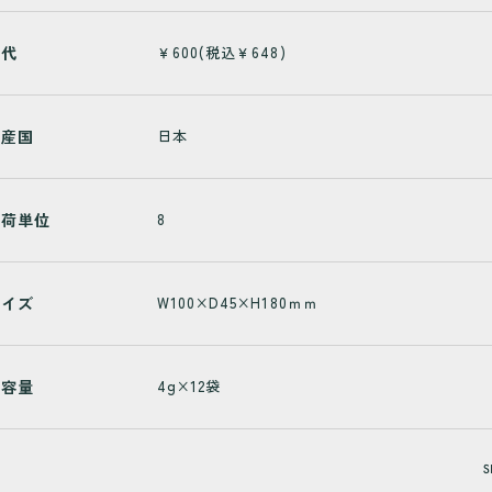
上代
￥600(税込￥648)
原産国
日本
出荷単位
8
サイズ
W100×D45×H180ｍｍ
内容量
4g×12袋