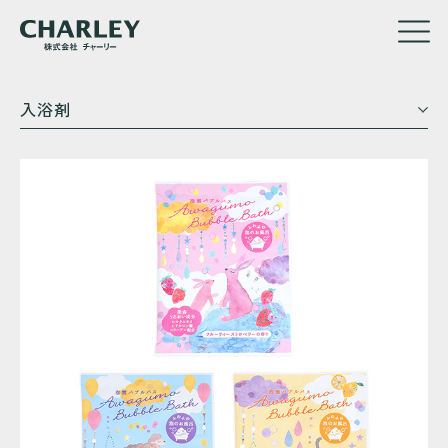
メ
入浴剤
イ
ン
コ
ン
テ
ン
ツ
に
移
動