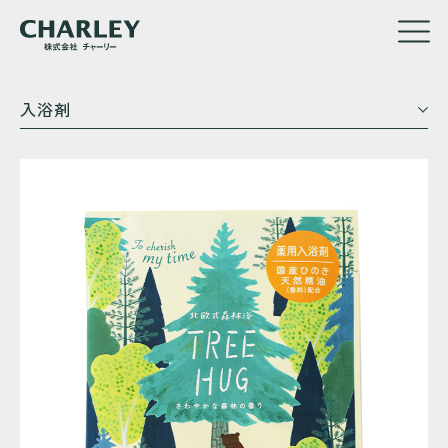
メ
入浴剤
イ
ン
コ
ン
テ
ン
ツ
に
移
動