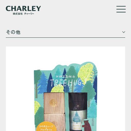
メ
その他
イ
ン
コ
ン
テ
ン
ツ
に
移
動